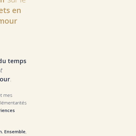
ets en
amour
 du temps
t
mour
.
et mes
plémentarités
riences
on. Ensemble
,