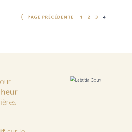
PAGE PRÉCÉDENTE
1
2
3
4
laë
pour
nheur
ières
if
sur le