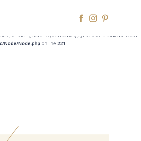
peWillChange] attribute should be used to temporarily suppress
ne
213
rsable, or the #[\ReturnTypeWillChange] attribute should be used
src/Node/Node.php
on line
221