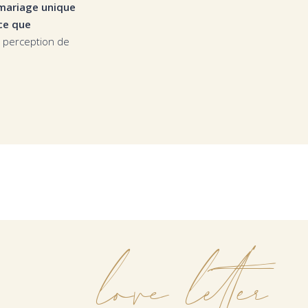
mariage unique
nce que
re perception de
love letter