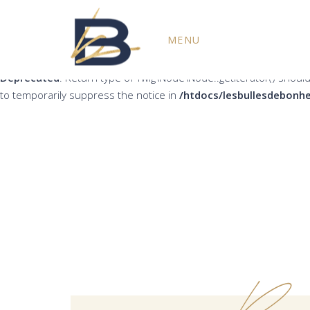
Deprecated
: Return type of Twig\Node\Node::count() should eith
MENU
the notice in
/htdocs/lesbullesdebonheur.fr/wp-content/plug
Deprecated
: Return type of Twig\Node\Node::getIterator() should
to temporarily suppress the notice in
/htdocs/lesbullesdebonhe