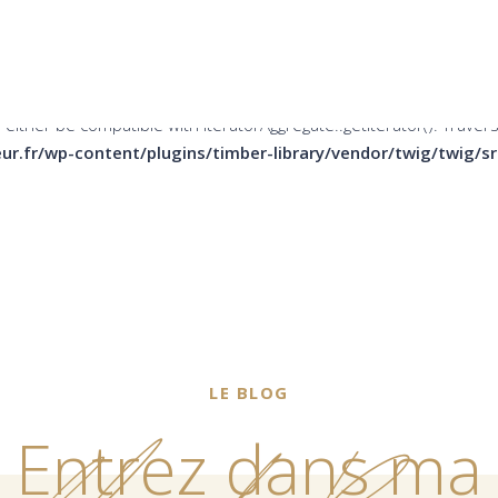
er be compatible with Countable::count(): int, or the #[\ReturnTy
ins/timber-library/vendor/twig/twig/src/Node/Node.php
on li
 either be compatible with IteratorAggregate::getIterator(): Trave
ur.fr/wp-content/plugins/timber-library/vendor/twig/twig/
LE BLOG
Entrez dans ma