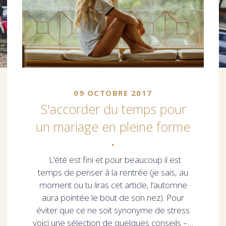
09 OCTOBRE 2017
S'accorder du temps pour
un mariage en pleine forme
L’été est fini et pour beaucoup il est
temps de penser à la rentrée (je sais, au
moment ou tu liras cet article, l’automne
aura pointée le bout de son nez). Pour
éviter que ce ne soit synonyme de stress
voici une sélection de quelques conseils –…