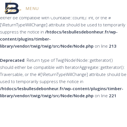
MENU
Deprecated
: Return type of Twig\Node\Node::count() should
either be compatible with Countable::count(): int, or the #
[\ReturnTypeWillChange] attribute should be used to temporarily
suppress the notice in
/htdocs/lesbullesdebonheur.fr/wp-
content/plugins/timber-
library/vendor/twig/twig/src/Node/Node.php
on line
213
Deprecated
: Return type of Twig\Node\Node::getIterator()
should either be compatible with IteratorAggregate::getIterator():
Traversable, or the #[\ReturnTypeWillChange] attribute should be
used to temporarily suppress the notice in
/htdocs/lesbullesdebonheur.fr/wp-content/plugins/timber-
library/vendor/twig/twig/src/Node/Node.php
on line
221