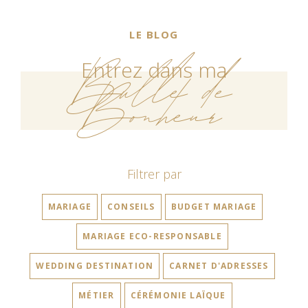
LE BLOG
Bulle de
Entrez dans ma
Bonheur
Filtrer par
MARIAGE
CONSEILS
BUDGET MARIAGE
MARIAGE ECO-RESPONSABLE
WEDDING DESTINATION
CARNET D'ADRESSES
MÉTIER
CÉRÉMONIE LAÏQUE