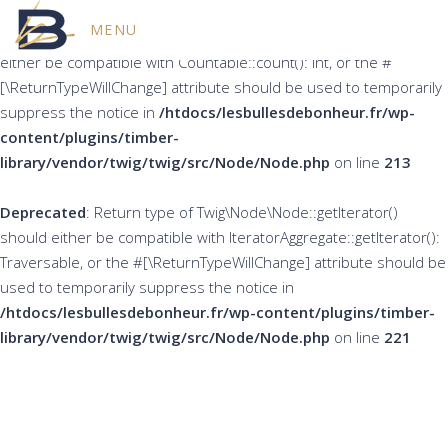
MENU
Deprecated
: Return type of Twig\Node\Node::count() should
either be compatible with Countable::count(): int, or the #
[\ReturnTypeWillChange] attribute should be used to temporarily
suppress the notice in
/htdocs/lesbullesdebonheur.fr/wp-
content/plugins/timber-
library/vendor/twig/twig/src/Node/Node.php
on line
213
Deprecated
: Return type of Twig\Node\Node::getIterator()
should either be compatible with IteratorAggregate::getIterator():
Traversable, or the #[\ReturnTypeWillChange] attribute should be
used to temporarily suppress the notice in
/htdocs/lesbullesdebonheur.fr/wp-content/plugins/timber-
library/vendor/twig/twig/src/Node/Node.php
on line
221