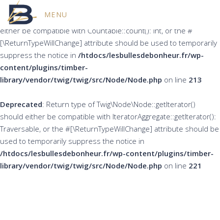
MENU
Deprecated
: Return type of Twig\Node\Node::count() should
either be compatible with Countable::count(): int, or the #
[\ReturnTypeWillChange] attribute should be used to temporarily
suppress the notice in
/htdocs/lesbullesdebonheur.fr/wp-
content/plugins/timber-
library/vendor/twig/twig/src/Node/Node.php
on line
213
Deprecated
: Return type of Twig\Node\Node::getIterator()
should either be compatible with IteratorAggregate::getIterator():
Traversable, or the #[\ReturnTypeWillChange] attribute should be
used to temporarily suppress the notice in
/htdocs/lesbullesdebonheur.fr/wp-content/plugins/timber-
library/vendor/twig/twig/src/Node/Node.php
on line
221