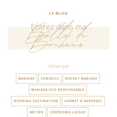
LE BLOG
Bulle de
Entrez dans ma
Bonheur
Filtrer par
MARIAGE
CONSEILS
BUDGET MARIAGE
MARIAGE ECO-RESPONSABLE
WEDDING DESTINATION
CARNET D'ADRESSES
MÉTIER
CÉRÉMONIE LAÏQUE