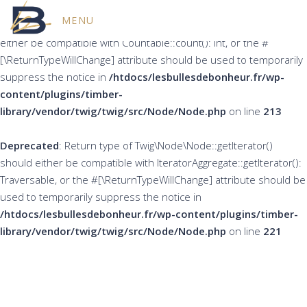
MENU
Deprecated
: Return type of Twig\Node\Node::count() should
either be compatible with Countable::count(): int, or the #
[\ReturnTypeWillChange] attribute should be used to temporarily
suppress the notice in
/htdocs/lesbullesdebonheur.fr/wp-
content/plugins/timber-
library/vendor/twig/twig/src/Node/Node.php
on line
213
Deprecated
: Return type of Twig\Node\Node::getIterator()
should either be compatible with IteratorAggregate::getIterator():
Traversable, or the #[\ReturnTypeWillChange] attribute should be
used to temporarily suppress the notice in
/htdocs/lesbullesdebonheur.fr/wp-content/plugins/timber-
library/vendor/twig/twig/src/Node/Node.php
on line
221