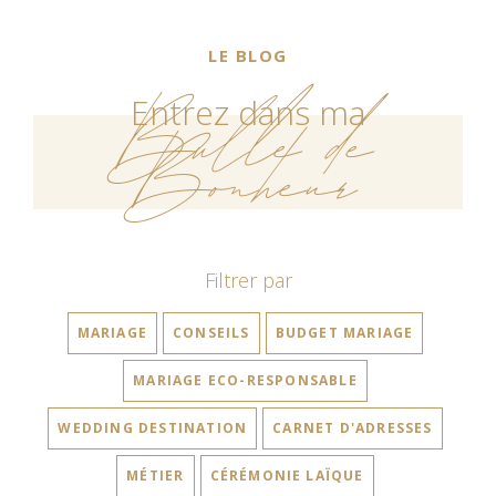
LE BLOG
Bulle de
Entrez dans ma
Bonheur
Filtrer par
MARIAGE
CONSEILS
BUDGET MARIAGE
MARIAGE ECO-RESPONSABLE
WEDDING DESTINATION
CARNET D'ADRESSES
MÉTIER
CÉRÉMONIE LAÏQUE