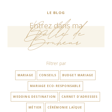
LE BLOG
Bulle de
Entrez dans ma
Bonheur
Filtrer par
MARIAGE
CONSEILS
BUDGET MARIAGE
MARIAGE ECO-RESPONSABLE
WEDDING DESTINATION
CARNET D'ADRESSES
MÉTIER
CÉRÉMONIE LAÏQUE