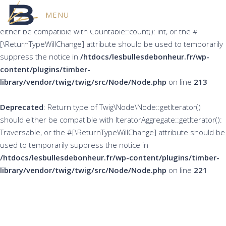
MENU
Deprecated
: Return type of Twig\Node\Node::count() should
either be compatible with Countable::count(): int, or the #
[\ReturnTypeWillChange] attribute should be used to temporarily
suppress the notice in
/htdocs/lesbullesdebonheur.fr/wp-
content/plugins/timber-
library/vendor/twig/twig/src/Node/Node.php
on line
213
Deprecated
: Return type of Twig\Node\Node::getIterator()
should either be compatible with IteratorAggregate::getIterator():
Traversable, or the #[\ReturnTypeWillChange] attribute should be
used to temporarily suppress the notice in
/htdocs/lesbullesdebonheur.fr/wp-content/plugins/timber-
library/vendor/twig/twig/src/Node/Node.php
on line
221