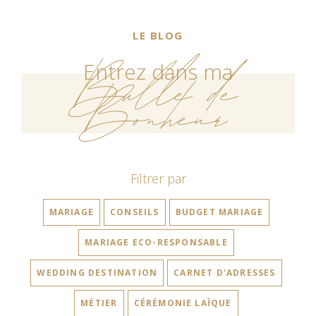
LE BLOG
Bulle de
Entrez dans ma
Bonheur
Filtrer par
MARIAGE
CONSEILS
BUDGET MARIAGE
MARIAGE ECO-RESPONSABLE
WEDDING DESTINATION
CARNET D'ADRESSES
MÉTIER
CÉRÉMONIE LAÏQUE