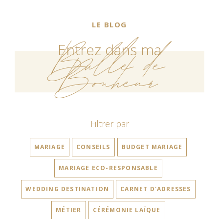
LE BLOG
Bulle de
Entrez dans ma
Bonheur
Filtrer par
MARIAGE
CONSEILS
BUDGET MARIAGE
MARIAGE ECO-RESPONSABLE
WEDDING DESTINATION
CARNET D'ADRESSES
MÉTIER
CÉRÉMONIE LAÏQUE