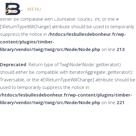
MENU
Deprecated
: Return type of Twig\Node\Node::count() should
either be compatible with Countable::count(): int, or the #
[\ReturnTypeWillChange] attribute should be used to temporarily
suppress the notice in
/htdocs/lesbullesdebonheur.fr/wp-
content/plugins/timber-
library/vendor/twig/twig/src/Node/Node.php
on line
213
Deprecated
: Return type of Twig\Node\Node::getIterator()
should either be compatible with IteratorAggregate::getIterator():
Traversable, or the #[\ReturnTypeWillChange] attribute should be
used to temporarily suppress the notice in
/htdocs/lesbullesdebonheur.fr/wp-content/plugins/timber-
library/vendor/twig/twig/src/Node/Node.php
on line
221