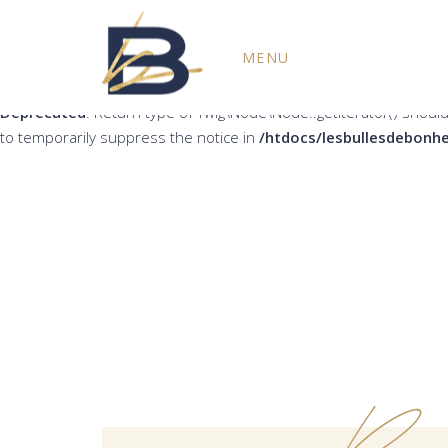
Deprecated
: Return type of Twig\Node\Node::count() should eith
MENU
the notice in
/htdocs/lesbullesdebonheur.fr/wp-content/plug
Deprecated
: Return type of Twig\Node\Node::getIterator() should
to temporarily suppress the notice in
/htdocs/lesbullesdebonhe