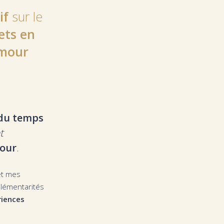
if
sur le
ets en
amour
 du temps
t
mour
.
et mes
plémentarités
riences