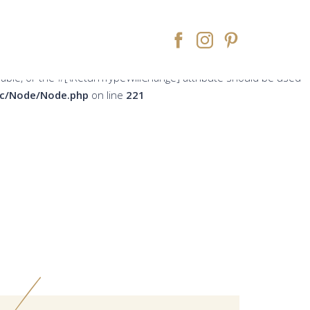
peWillChange] attribute should be used to temporarily suppress
ne
213
rsable, or the #[\ReturnTypeWillChange] attribute should be used
src/Node/Node.php
on line
221