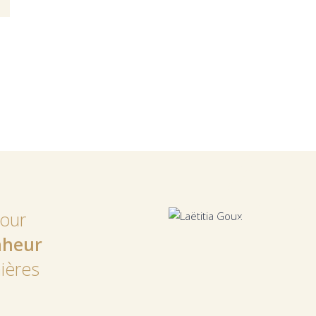
laë
pour
nheur
ières