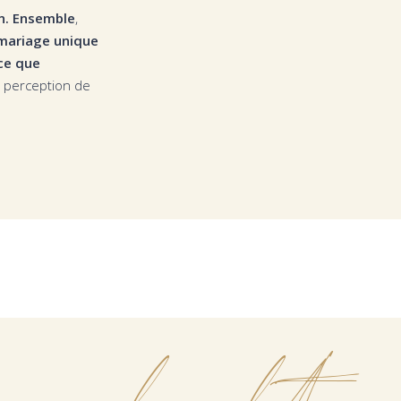
on. Ensemble
,
mariage unique
nce que
re perception de