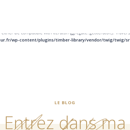
er be compatible with Countable::count(): int, or the #[\ReturnTy
ins/timber-library/vendor/twig/twig/src/Node/Node.php
on li
 either be compatible with IteratorAggregate::getIterator(): Trave
ur.fr/wp-content/plugins/timber-library/vendor/twig/twig/
LE BLOG
Entrez dans ma