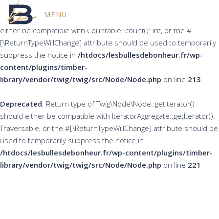
MENU
Deprecated
: Return type of Twig\Node\Node::count() should
either be compatible with Countable::count(): int, or the #
[\ReturnTypeWillChange] attribute should be used to temporarily
suppress the notice in
/htdocs/lesbullesdebonheur.fr/wp-
content/plugins/timber-
library/vendor/twig/twig/src/Node/Node.php
on line
213
Deprecated
: Return type of Twig\Node\Node::getIterator()
should either be compatible with IteratorAggregate::getIterator():
Traversable, or the #[\ReturnTypeWillChange] attribute should be
used to temporarily suppress the notice in
/htdocs/lesbullesdebonheur.fr/wp-content/plugins/timber-
library/vendor/twig/twig/src/Node/Node.php
on line
221