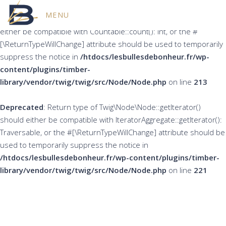
MENU
Deprecated
: Return type of Twig\Node\Node::count() should
either be compatible with Countable::count(): int, or the #
[\ReturnTypeWillChange] attribute should be used to temporarily
suppress the notice in
/htdocs/lesbullesdebonheur.fr/wp-
content/plugins/timber-
library/vendor/twig/twig/src/Node/Node.php
on line
213
Deprecated
: Return type of Twig\Node\Node::getIterator()
should either be compatible with IteratorAggregate::getIterator():
Traversable, or the #[\ReturnTypeWillChange] attribute should be
used to temporarily suppress the notice in
/htdocs/lesbullesdebonheur.fr/wp-content/plugins/timber-
library/vendor/twig/twig/src/Node/Node.php
on line
221