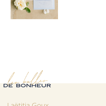
Laëtitia Goux