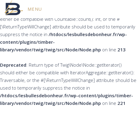
MENU
Deprecated
: Return type of Twig\Node\Node::count() should
either be compatible with Countable::count(): int, or the #
[\ReturnTypeWillChange] attribute should be used to temporarily
suppress the notice in
/htdocs/lesbullesdebonheur.fr/wp-
content/plugins/timber-
library/vendor/twig/twig/src/Node/Node.php
on line
213
Deprecated
: Return type of Twig\Node\Node::getIterator()
should either be compatible with IteratorAggregate::getIterator():
Traversable, or the #[\ReturnTypeWillChange] attribute should be
used to temporarily suppress the notice in
/htdocs/lesbullesdebonheur.fr/wp-content/plugins/timber-
library/vendor/twig/twig/src/Node/Node.php
on line
221