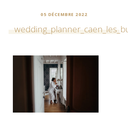
05 DÉCEMBRE 2022
wedding_planner_caen_les_b