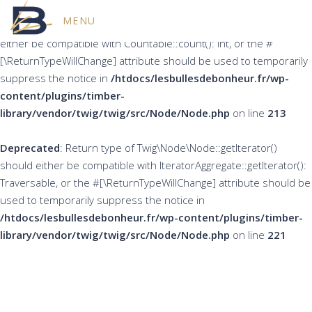
MENU
Deprecated
: Return type of Twig\Node\Node::count() should
either be compatible with Countable::count(): int, or the #
[\ReturnTypeWillChange] attribute should be used to temporarily
suppress the notice in
/htdocs/lesbullesdebonheur.fr/wp-
content/plugins/timber-
library/vendor/twig/twig/src/Node/Node.php
on line
213
Deprecated
: Return type of Twig\Node\Node::getIterator()
should either be compatible with IteratorAggregate::getIterator():
Traversable, or the #[\ReturnTypeWillChange] attribute should be
used to temporarily suppress the notice in
/htdocs/lesbullesdebonheur.fr/wp-content/plugins/timber-
library/vendor/twig/twig/src/Node/Node.php
on line
221